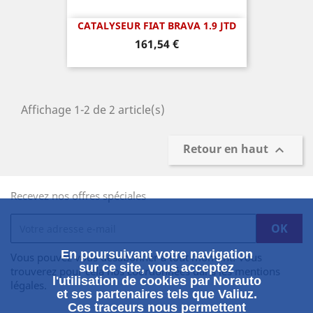
CATALYSEUR FIAT BRAVA 1.9 JTD
Prix
161,54 €
Affichage 1-2 de 2 article(s)
Retour en haut

Recevez nos offres spéciales
En poursuivant votre navigation
Vous pouvez vous désabonner à tout moment. Vous
sur ce site, vous acceptez
trouverez pour cela nos coordonnées dans les mentions
l'utilisation de cookies par Norauto
légales.
et ses partenaires tels que Valiuz.
Ces traceurs nous permettent