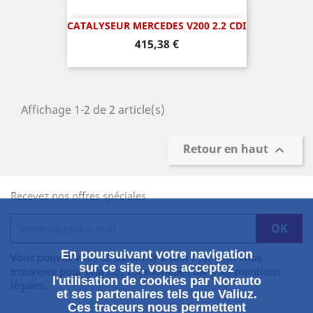
CATALYSEUR MERCEDES V200 2.2 CDI
Prix
415,38 €
Affichage 1-2 de 2 article(s)
Retour en haut

Recevez nos offres spéciales
En poursuivant votre navigation
Vous pouvez vous désabonner à tout moment. Vous
sur ce site, vous acceptez
trouverez pour cela nos coordonnées dans les mentions
l'utilisation de cookies par Norauto
légales.
et ses partenaires tels que Valiuz.
Ces traceurs nous permettent