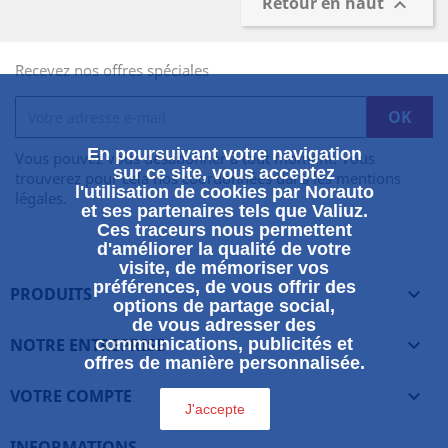
Retour en haut

Recevez nos offres spéciales
En poursuivant votre navigation
Vous pouvez vous désabonner à tout moment. Vous
sur ce site, vous acceptez
trouverez pour cela nos coordonnées dans les mentions
l'utilisation de cookies par Norauto
légales.
et ses partenaires tels que Valiuz.
Ces traceurs nous permettent
d'améliorer la qualité de votre
visite, de mémoriser vos
préférences, de vous offrir des
PRODUITS

options de partage social,
de vous adresser des
NOTRE ENTREPRISE
communications, publicités et

offres de manière personnalisée.
VOTRE COMPTE

J'accepte
INFORMATIONS