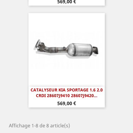
Prix
569,00 €
CATALYSEUR KIA SPORTAGE 1.6 2.0
CRDI 28607J9410 28607J9420...
Prix
569,00 €
Affichage 1-8 de 8 article(s)