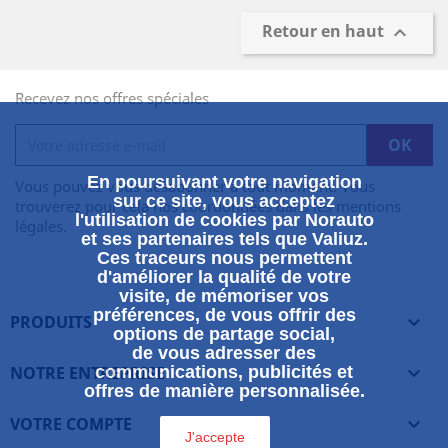
Retour en haut

Recevez nos offres spéciales
En poursuivant votre navigation
Vous pouvez vous désabonner à tout moment. Vous
sur ce site, vous acceptez
trouverez pour cela nos coordonnées dans les mentions
l'utilisation de cookies par Norauto
légales.
et ses partenaires tels que Valiuz.
Ces traceurs nous permettent
d'améliorer la qualité de votre
visite, de mémoriser vos
préférences, de vous offrir des
PRODUITS

options de partage social,
de vous adresser des
NOTRE ENTREPRISE
communications, publicités et

offres de manière personnalisée.
VOTRE COMPTE

J'accepte