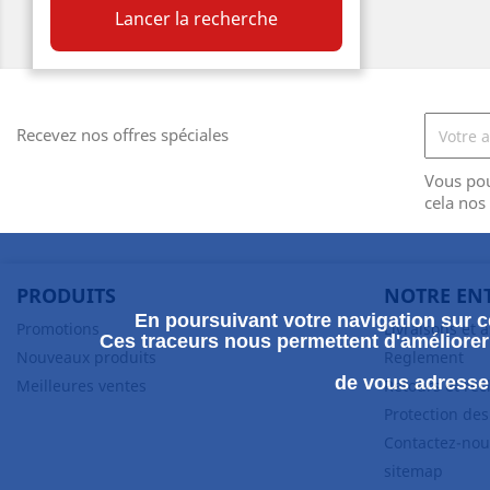
Lancer la recherche
Recevez nos offres spéciales
Vous po
cela nos
PRODUITS
NOTRE EN
En poursuivant votre navigation sur ce
Promotions
Livraisons et 
Ces traceurs nous permettent d'améliorer 
Nouveaux produits
Reglement
de vous adresser
Meilleures ventes
Retours et ré
Protection de
Contactez-nou
sitemap