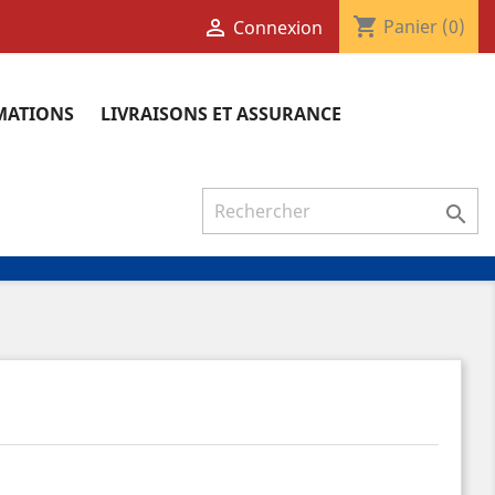
shopping_cart

Panier
(0)
Connexion
RMATIONS
LIVRAISONS ET ASSURANCE
