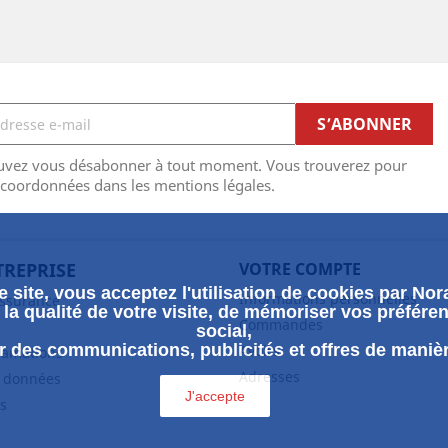
uvez vous désabonner à tout moment. Vous trouverez pour
 coordonnées dans les mentions légales.
TREPRISE
VOTRE COMPTE
 site, vous acceptez l'utilisation de cookies par Nora
Informations personnelles
assurance
la qualité de votre visite, de mémoriser vos préféren
Commandes
social,
 des communications, publicités et offres de maniè
Avoirs
clamations
Adresses
s données
J'accepte
s