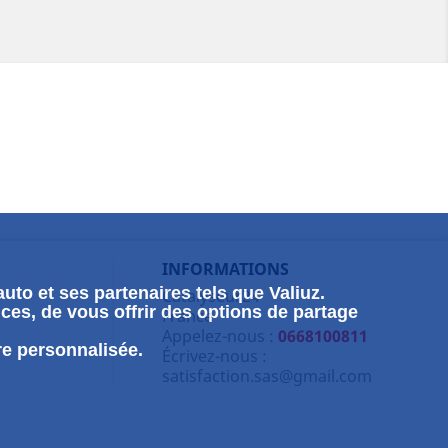
INFORMATIONS
uto et ses partenaires tels que Valiuz.
Catalyseur24
ces, de vous offrir des options de partage
France
Appelez-nous :
0668100811
re personnalisée.
Écrivez-nous :
satisfaction.sas@gmail.com