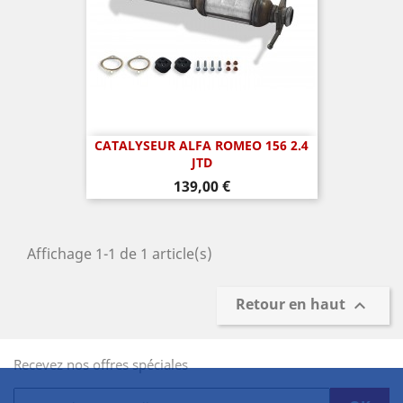
CATALYSEUR ALFA ROMEO 156 2.4
JTD
Prix
139,00 €
Affichage 1-1 de 1 article(s)
Retour en haut

Recevez nos offres spéciales