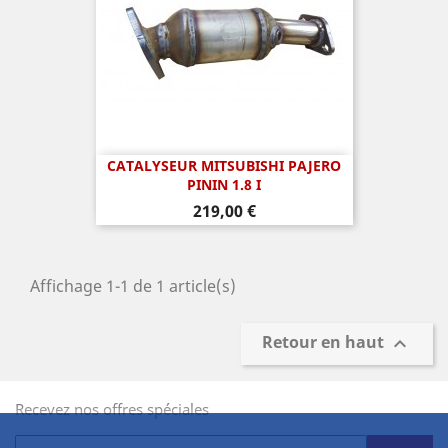
CATALYSEUR MITSUBISHI PAJERO
PININ 1.8 I
Prix
219,00 €
Affichage 1-1 de 1 article(s)
Retour en haut

Recevez nos offres spéciales