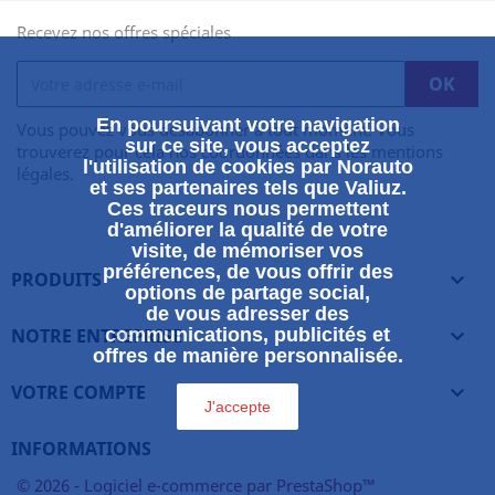
Recevez nos offres spéciales
En poursuivant votre navigation
Vous pouvez vous désabonner à tout moment. Vous
sur ce site, vous acceptez
trouverez pour cela nos coordonnées dans les mentions
l'utilisation de cookies par Norauto
légales.
et ses partenaires tels que Valiuz.
Ces traceurs nous permettent
d'améliorer la qualité de votre
visite, de mémoriser vos
préférences, de vous offrir des
PRODUITS

options de partage social,
de vous adresser des
NOTRE ENTREPRISE
communications, publicités et

offres de manière personnalisée.
VOTRE COMPTE

J'accepte
INFORMATIONS
© 2026 - Logiciel e-commerce par PrestaShop™