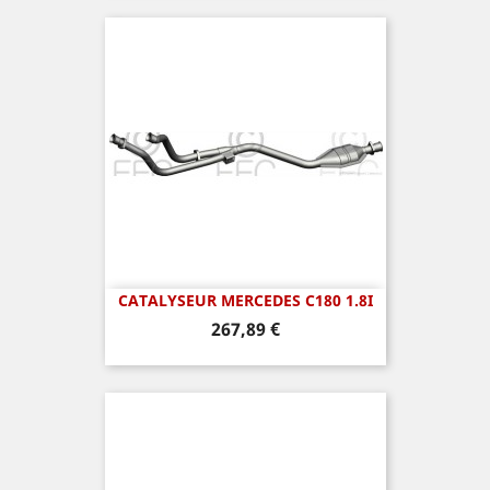
CATALYSEUR MERCEDES C180 1.8I
Prix
267,89 €