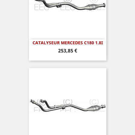
CATALYSEUR MERCEDES C180 1.8I
Prix
253,85 €