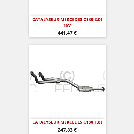
CATALYSEUR MERCEDES C180 2.0I
16V
Prix
441,47 €
CATALYSEUR MERCEDES C180 1.8I
Prix
247,83 €