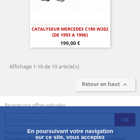
CATALYSEUR MERCEDES C180 W202
(DE 1993 A 1996)
Prix
199,00 €
Affichage 1-10 de 10 article(s)
Retour en haut

Recevez nos offres spéciales
En poursuivant votre navigation
Vous pouvez vous désabonner à tout moment. Vous
sur ce site, vous acceptez
trouverez pour cela nos coordonnées dans les mentions