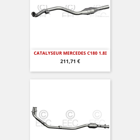
CATALYSEUR MERCEDES C180 1.8I
Prix
211,71 €