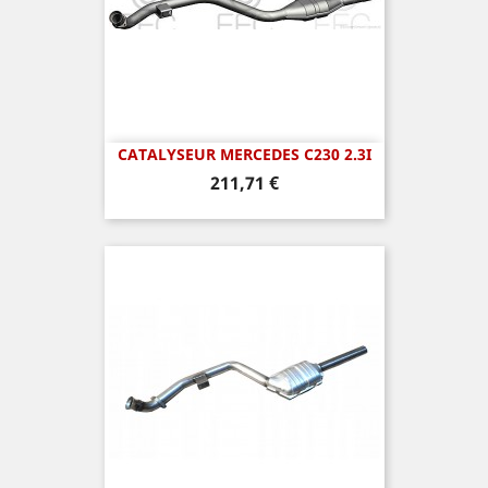
CATALYSEUR MERCEDES C230 2.3I
Prix
211,71 €