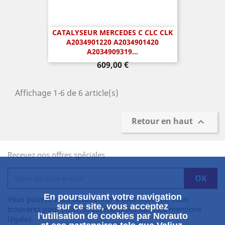
CATALYSEUR MERCEDES C CLC CLK
A2034901220 A2034901420
A2034909319...
Prix
609,00 €
Affichage 1-6 de 6 article(s)
Retour en haut

Recevez nos offres spéciales
En poursuivant votre navigation
Vous pouvez vous désabonner à tout moment. Vous
sur ce site, vous acceptez
trouverez pour cela nos coordonnées dans les mentions
l'utilisation de cookies par Norauto
légales.